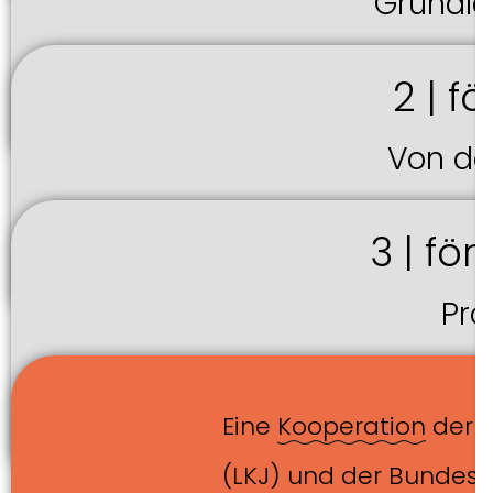
Grundla
2 | f
Von de
3 | fö
Pro
Eine
Kooperation
der L
(LKJ) und der Bunde