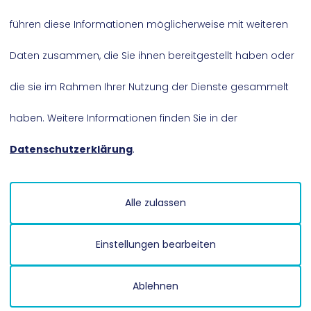
führen diese Informationen möglicherweise mit weiteren
ähle ich den richtigen Ve
Daten zusammen, die Sie ihnen bereitgestellt haben oder
die sie im Rahmen Ihrer Nutzung der Dienste gesammelt
haben. Weitere Informationen finden Sie in der
Mustervorlagen
Datenschutzerklärung
.
Alle zulassen
Kontakt
Einstellungen bearbeiten
Kontaktieren Sie uns. Wir helfen Ihnen ge
Ablehnen