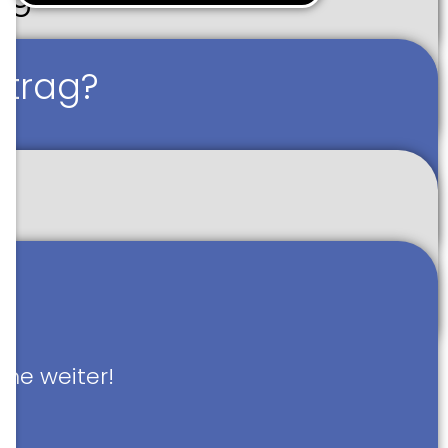
rtrag?
rne weiter!