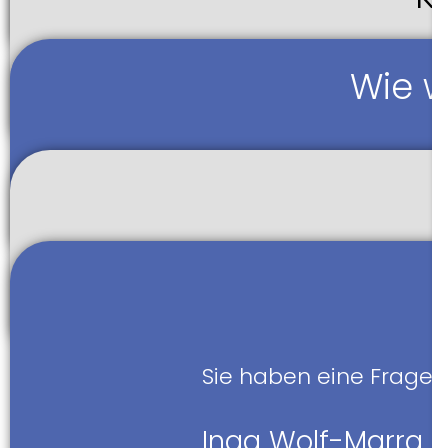
Wie w
Sie haben eine Frage? 
Inga Wolf-Marra