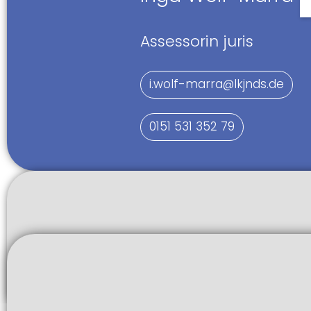
Assessorin juris
i.wolf-marra@lkjnds.de
0151 531 352 79