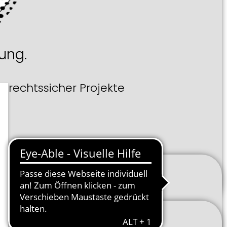
rung.
g rechtssicher Projekte
assen?
ag