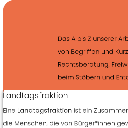
Skip to main content
Skip to page footer
Das A bis Z unserer Ar
von Begriffen und Kur
Rechtsberatung, Freiw
beim Stöbern und Ent
Landtagsfraktion
Eine
Landtagsfraktion
ist ein Zusammen
die Menschen, die von Bürger*innen gew