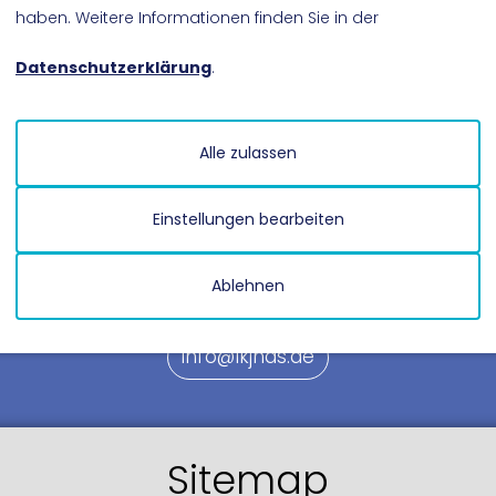
haben. Weitere Informationen finden Sie in der
Datenschutzerklärung
.
Kontakt
Alle zulassen
oder ein Anliegen? Nehmen Sie Kontakt zu
en und helfen gerne weiter!
Einstellungen bearbeiten
Ablehnen
0511 600 605 50
info@lkjnds.de
Sitemap