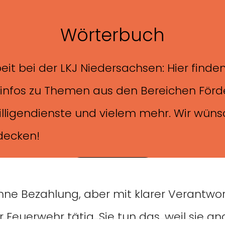
Wörterbuch
beit bei der LKJ Niedersachsen: Hier finde
zinfos zu Themen aus den Bereichen Förd
illigendienste und vielem mehr. Wir wüns
decken!
zum Wörterbuch
t ohne Bezahlung, aber mit klarer Verantw
r Feuerwehr tätig. Sie tun das, weil sie 